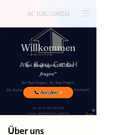
AC BAU GMBH
Willkommen
"Bei Baufragen, AC Bau
fragen"
📞 Anrufen
Über
uns