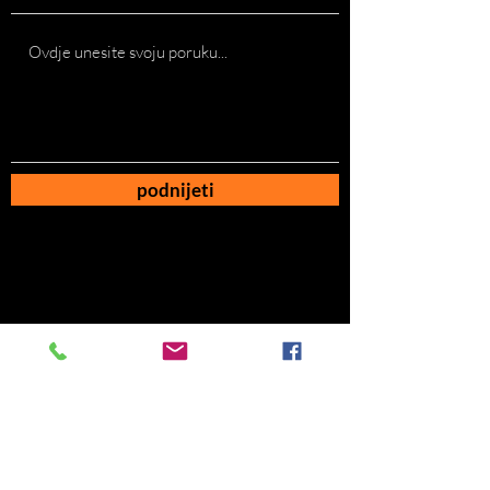
podnijeti
AC Bau GmbH
Email:
camovic@ac-bau-gmbh.de
Phone:
+49 1575 2453591
Adresse: Oetztaler Str. 5b
PZL: 81373